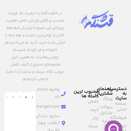
در «قشنگه» به کیفیت بالا، قیمت
مناسب و کالای وارداتی خاص اهمیت
ویژه‌ای می‌دهیم تا فرزندان شما هم
خاص و خوش‌تیپ باشند و هم شما با
خیالی راحت خرید کنید. ما می‌دانیم هر
خانواده و هر کودک شایسته
بهترین‌هاست، به همین دلیل
مجموعه‌ای متنوع از کیف، کفش،
جوراب، کلاه، عینک و ساعت را با دقت
انتخاب کرده‌ایم.
دسترسی
راهنمای
2535 3331
محبوب ترین
به
مشتریان
دسته ها
011
سایت
وبلاگ
کفش
صفحه
info@ghashangeh.com
سوالات
اصلی
کیف
متداول
ساری، خیابان
فروشگاه
چتر
درباره
انقلاب، چهار
مرجوعی
عینک
ما
راه برق