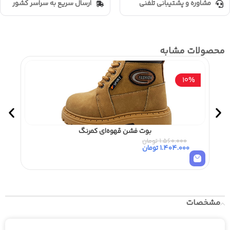
مشاوره و پشتیبانی تلفنی
ارسال سریع به سراسر کشور
محصولات مشابه
0%
10%
بوت فشن قهوه‌ای کمرنگ
1.560.000
تومان
0
1.404.000
تومان
مشخصات