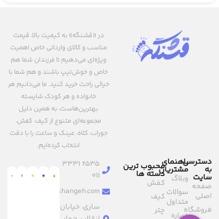
در «قشنگه» به کیفیت بالا، قیمت
مناسب و کالای وارداتی خاص اهمیت
ویژه‌ای می‌دهیم تا فرزندان شما هم
خاص و خوش‌تیپ باشند و هم شما با
خیالی راحت خرید کنید. ما می‌دانیم هر
خانواده و هر کودک شایسته
بهترین‌هاست، به همین دلیل
مجموعه‌ای متنوع از کیف، کفش،
جوراب، کلاه، عینک و ساعت را با دقت
انتخاب کرده‌ایم.
دسترسی
راهنمای
2535 3331
محبوب ترین
به
مشتریان
دسته ها
011
سایت
وبلاگ
کفش
صفحه
info@ghashangeh.com
سوالات
اصلی
کیف
متداول
ساری، خیابان
فروشگاه
چتر
درباره
انقلاب، چهار