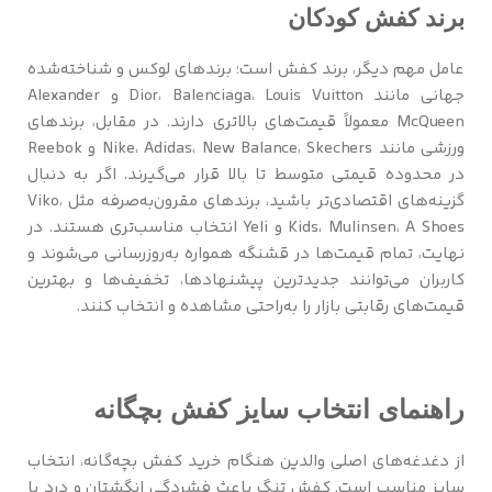
برند کفش کودکان
عامل مهم دیگر، برند کفش است؛ برندهای لوکس و شناخته‌شده
جهانی مانند Dior، Balenciaga، Louis Vuitton و Alexander
McQueen معمولاً قیمت‌های بالاتری دارند. در مقابل، برندهای
ورزشی مانند Nike، Adidas، New Balance، Skechers و Reebok
در محدوده قیمتی متوسط تا بالا قرار می‌گیرند. اگر به دنبال
گزینه‌های اقتصادی‌تر باشید، برندهای مقرون‌به‌صرفه مثل Viko،
Kids، Mulinsen، A Shoes و Yeli انتخاب مناسب‌تری هستند. در
نهایت، تمام قیمت‌ها در قشنگه همواره به‌روزرسانی می‌شوند و
کاربران می‌توانند جدیدترین پیشنهادها، تخفیف‌ها و بهترین
قیمت‌های رقابتی بازار را به‌راحتی مشاهده و انتخاب کنند.
راهنمای انتخاب سایز کفش بچگانه
از دغدغه‌های اصلی والدین هنگام خرید کفش بچه‌گانه، انتخاب
سایز مناسب است. کفش تنگ باعث فشردگی انگشتان و درد پا