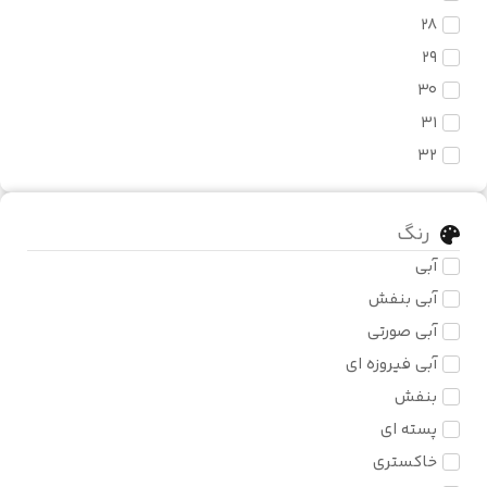
28
29
30
31
32
33
34
رنگ
35
آبی
36
آبی بنفش
37
آبی صورتی
38
آبی فیروزه ای
39
بنفش
40
پسته ای
41
خاکستری
42