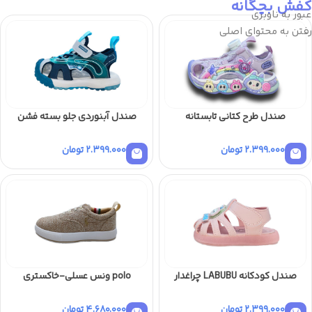
کفش بچگانه
عبور به ناوبری
رفتن به محتوای اصلی
صندل طرح کتانی تابستانه
صندل آبنوردی جلو بسته فشن
2.399.000
تومان
2.399.000
تومان
صندل کودکانه LABUBU چراغدار
polo ونس عسلی-خاکستری
2.399.000
تومان
4.680.000
تومان