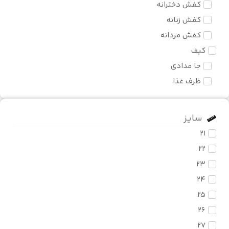
کفش دخترانه
کفش زنانه
کفش مردانه
کیف
جا مدادی
ظرف غذا
کوله پشتی
سایز
21
22
23
24
25
26
27