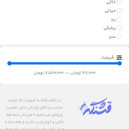
خاکی
43
خردلی
44
زرد
45
زرشکی
46
سبز
47
سرمه ای
سفید
قیمت
سفید آبی
سفید بنفش
128,000
تومان
—
7,580,000
تومان
سفید خاکی
سفید زرد
سفید زرشکی
در «قشنگه» به کیفیت بالا، قیمت
سفید سبز
مناسب و کالای وارداتی خاص اهمیت
سفید سرمه ای
ویژه‌ای می‌دهیم تا فرزندان شما هم
خاص و خوش‌تیپ باشند و هم شما با
سفید صورتی